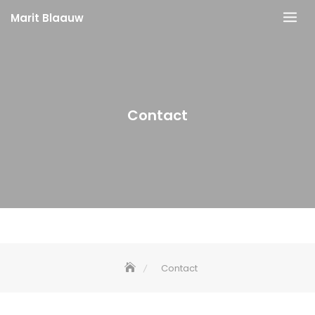
Skip
Marit Blaauw
to
content
Contact
Contact