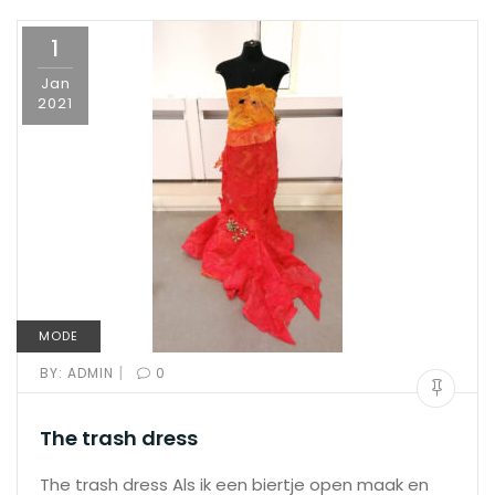
1
Jan
2021
MODE
|
BY:
ADMIN
0
The trash dress
The trash dress Als ik een biertje open maak en