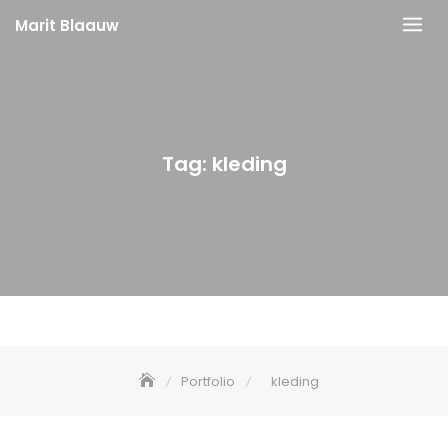
Skip
Marit Blaauw
to
content
Tag:
kleding
Portfolio
kleding