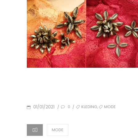
POSTED
TAGS
,
01/01/2021
KLEDING
MODE
/
/
0
ON
CATEGORIES
MODE