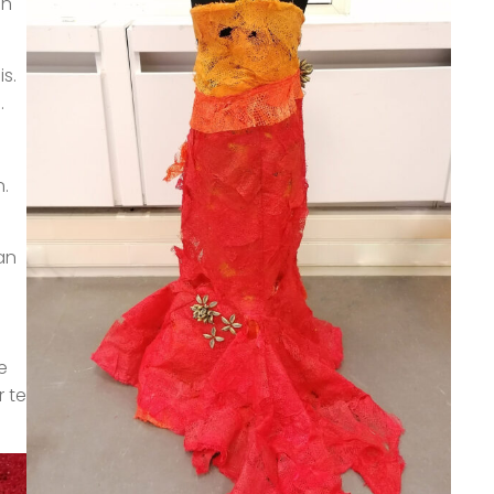
an
s.
.
.
an
e
r te