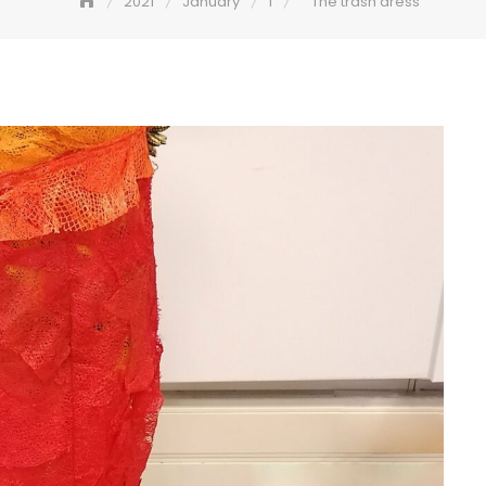
2021
January
1
The trash dress