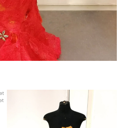
et
et