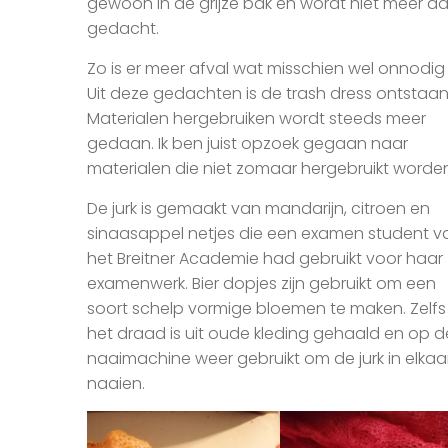
gewoon in de grijze bak en wordt niet meer a
gedacht.
Zo is er meer afval wat misschien wel onnodig i
Uit deze gedachten is de trash dress ontstaan
Materialen hergebruiken wordt steeds meer
gedaan. Ik ben juist opzoek gegaan naar
materialen die niet zomaar hergebruikt worden
De jurk is gemaakt van mandarijn, citroen en
sinaasappel netjes die een examen student v
het Breitner Academie had gebruikt voor haar
examenwerk. Bier dopjes zijn gebruikt om een
soort schelp vormige bloemen te maken. Zelfs
het draad is uit oude kleding gehaald en op d
naaimachine weer gebruikt om de jurk in elkaa
naaien.