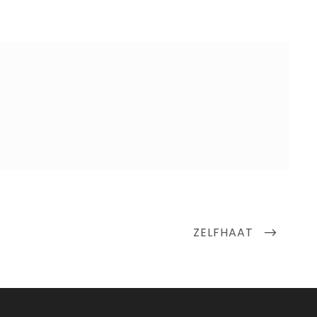
NEXT
ZELFHAAT
POST