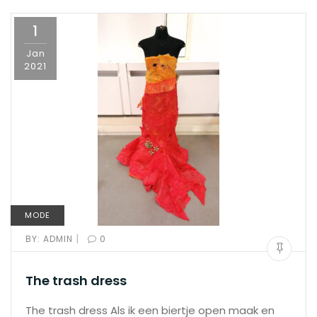
1
Jan
2021
MODE
|
BY:
ADMIN
0
The trash dress
The trash dress Als ik een biertje open maak en