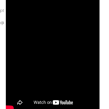
apt
e
ijk