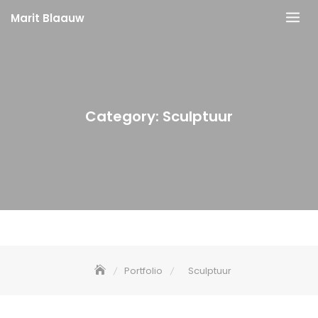
Skip
Marit Blaauw
to
content
Category:
Sculptuur
Portfolio
Sculptuur