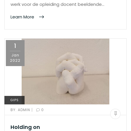
werk voor de opleiding docent beeldende…
Learn More
1
Jan
2022
GIPS
|
BY:
ADMIN
0
Holding on